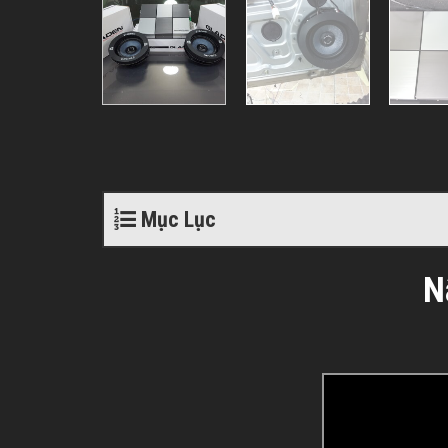
Mục Lục
N