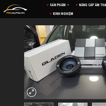
Skip
SẢN PHẨM
NÂNG CẤP ÂM TH
to
KINH NGHIỆM
content