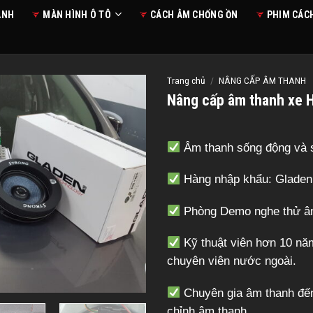
ANH
MÀN HÌNH Ô TÔ
CÁCH ÂM CHỐNG ỒN
PHIM CÁC
Trang chủ
/
NÂNG CẤP ÂM THANH
Nâng cấp âm thanh xe 
Âm thanh sống động và s
Hàng nhập khẩu: Gladen 
Phòng Demo nghe thử âm 
Kỹ thuật viên hơn 10 năm
chuyên viên nước ngoài.
Chuyên gia âm thanh đến 
chỉnh âm thanh.