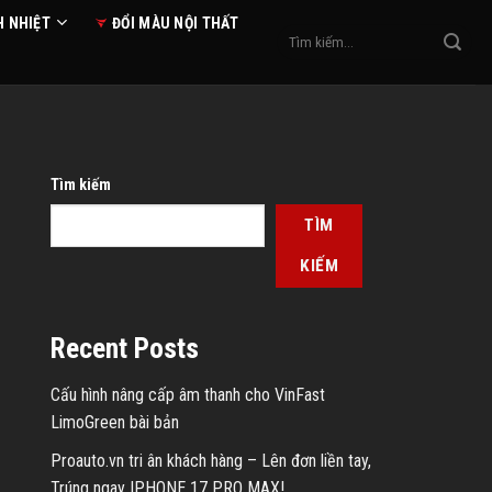
H NHIỆT
ĐỔI MÀU NỘI THẤT
Tìm
kiếm:
Tìm kiếm
TÌM
KIẾM
Recent Posts
Cấu hình nâng cấp âm thanh cho VinFast
LimoGreen bài bản
Proauto.vn tri ân khách hàng – Lên đơn liền tay,
Trúng ngay IPHONE 17 PRO MAX!