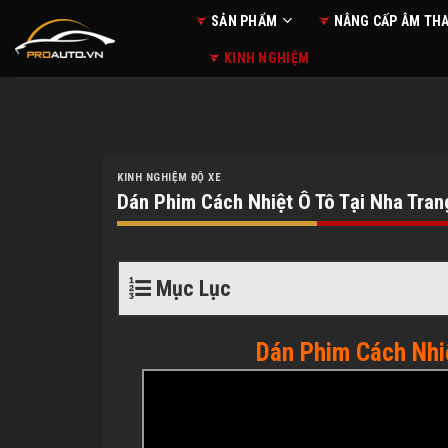
Skip
SẢN PHẨM
NÂNG CẤP ÂM TH
to
KINH NGHIỆM
content
KINH NGHIỆM ĐỘ XE
Dán Phim Cách Nhiệt Ô Tô Tại Nha Tran
Mục Lục
Dán Phim Cách Nhiệ