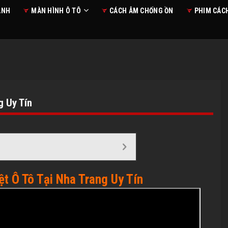
ANH
MÀN HÌNH Ô TÔ
CÁCH ÂM CHỐNG ỒN
PHIM CÁC
g Uy Tín
t Ô Tô Tại Nha Trang Uy Tín