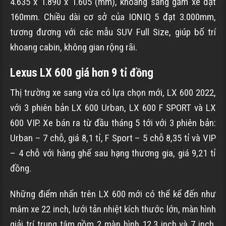
4.635 x 1.890 x 1.605 (mm), khoảng sáng gầm xe đạt
160mm. Chiều dài cơ sở của IONIQ 5 đạt 3.000mm,
tương đương với các mẫu SUV Full Size, giúp bố trí
khoang cabin, không gian rộng rãi.
Lexus LX 600 giá hơn 9 tỉ đồng
Thị trường xe sang vừa có lựa chọn mới, LX 600 2022,
với 3 phiên bản LX 600 Urban, LX 600 F SPORT và LX
600 VIP. Xe bán ra từ đầu tháng 5 tới với 3 phiên bản:
Urban – 7 chỗ, giá 8,1 tỉ, F Sport – 5 chỗ 8,35 tỉ và VIP
– 4 chỗ với hàng ghế sau hạng thương gia, giá 9,21 tỉ
đồng.
Những điểm nhấn trên LX 600 mới có thể kể đến như
mâm xe 22 inch, lưới tản nhiệt kích thước lớn, màn hình
giải trí trung tâm gồm 2 màn hình 12,3 inch và 7 inch,