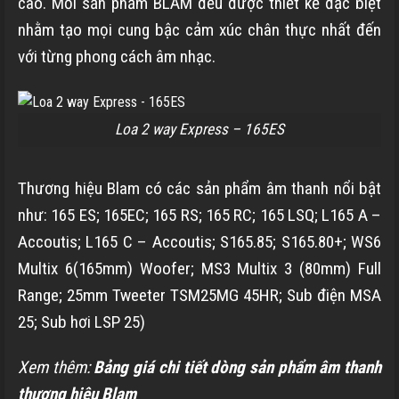
cao. Mỗi sản phẩm BLAM đều được thiết kế đặc biệt
nhằm tạo mọi cung bậc cảm xúc chân thực nhất đến
với từng phong cách âm nhạc.
Loa 2 way Express – 165ES
Thương hiệu Blam có các sản phẩm âm thanh nổi bật
như: 165 ES; 165EC; 165 RS; 165 RC; 165 LSQ; L165 A –
Accoutis; L165 C – Accoutis; S165.85; S165.80+; WS6
Multix 6(165mm) Woofer; MS3 Multix 3 (80mm) Full
Range; 25mm Tweeter TSM25MG 45HR; Sub điện MSA
25; Sub hơi LSP 25)
Xem thêm:
Bảng giá chi tiết dòng sản phẩm âm thanh
thương hiệu Blam