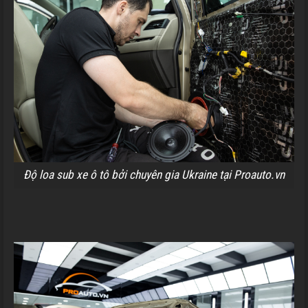
Độ loa sub xe ô tô bởi chuyên gia Ukraine tại Proauto.vn