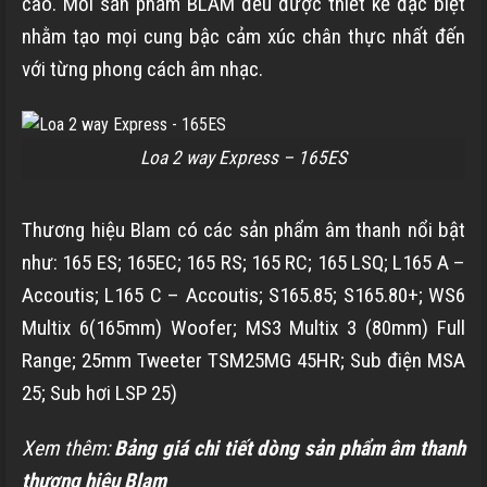
cao. Mỗi sản phẩm BLAM đều được thiết kế đặc biệt
nhằm tạo mọi cung bậc cảm xúc chân thực nhất đến
với từng phong cách âm nhạc.
Loa 2 way Express – 165ES
Thương hiệu Blam có các sản phẩm âm thanh nổi bật
như: 165 ES; 165EC; 165 RS; 165 RC; 165 LSQ; L165 A –
Accoutis; L165 C – Accoutis; S165.85; S165.80+; WS6
Multix 6(165mm) Woofer; MS3 Multix 3 (80mm) Full
Range; 25mm Tweeter TSM25MG 45HR; Sub điện MSA
25; Sub hơi LSP 25)
Xem thêm:
Bảng giá chi tiết dòng sản phẩm âm thanh
thương hiệu Blam