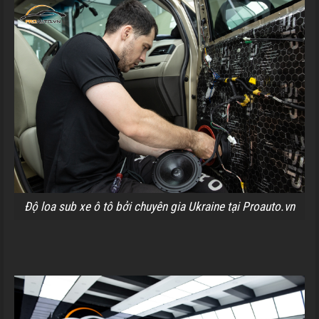
Độ loa sub xe ô tô bởi chuyên gia Ukraine tại Proauto.vn