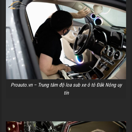
Proauto.vn – Trung tâm độ loa sub xe ô tô Đắk Nông uy
tín