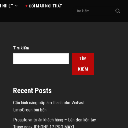
H NHIỆT
ĐỔI MÀU NỘI THẤT
Tìm
kiếm:
Tìm kiếm
TÌM
KIẾM
Recent Posts
Cấu hình nâng cấp âm thanh cho VinFast
LimoGreen bài bản
Proauto.vn tri ân khách hàng – Lên đơn liền tay,
Trúng ngay IPHONE 17 PRO MAX!