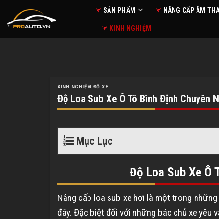
Skip
SẢN PHẨM
NÂNG CẤP ÂM TH
to
KINH NGHIỆM
content
KINH NGHIỆM ĐỘ XE
Độ Loa Sub Xe Ô Tô Bình Định Chuyên 
Mục Lục
Độ Loa Sub Xe Ô 
Nâng cấp loa sub xe hơi là một trong nhữn
đây. Đặc biệt đối với những bác chủ xe yêu