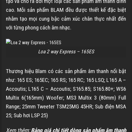
tạo và cho ra đời một loại các sản phẩm âm thanh đỉnh
cao. Mỗi sản phẩm BLAM đều được thiết kế đặc biệt
nhằm tạo mọi cung bậc cảm xúc chân thực nhất đến
với từng phong cách âm nhạc.
Loa 2 way Express – 165ES
Thương hiệu Blam có các sản phẩm âm thanh nổi bật
như: 165 ES; 165EC; 165 RS; 165 RC; 165 LSQ; L165 A –
Accoutis; L165 C – Accoutis; S165.85; S165.80+; WS6
Multix 6(165mm) Woofer; MS3 Multix 3 (80mm) Full
Range; 25mm Tweeter TSM25MG 45HR; Sub điện MSA
25; Sub hơi LSP 25)
Xem thêm:
Bảng giá chi tiết dòng sản phẩm âm thanh