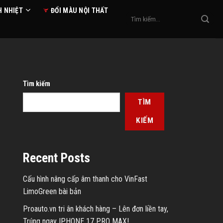
H NHIỆT
ĐỔI MÀU NỘI THẤT
Tìm
kiếm:
Tìm kiếm
TÌM
KIẾM
Recent Posts
Cấu hình nâng cấp âm thanh cho VinFast
LimoGreen bài bản
Proauto.vn tri ân khách hàng – Lên đơn liền tay,
Trúng ngay IPHONE 17 PRO MAX!