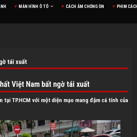
ANH
MÀN HÌNH Ô TÔ
CÁCH ÂM CHỐNG ỒN
PHIM CÁC
gờ tái xuất
hất Việt Nam bất ngờ tái xuất
n tại TP.HCM với một diện mạo mang đậm cá tính của