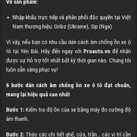
Về sản phẩm:
Nhập khẩu trực tiếp và phân phối độc quyền tại Việt
Nam thương hiệu: Gribz (Ukraine), Sip (Nga)
Vì vậy, nếu bạn có nhu cầu dán cách âm chống ồn xe ô
tô tại Yên Bái. Hãy đến ngay với
Proauto.vn
để nhận
được sự hỗ trợ tốt nhất bất kỳ thời gian nào. Chúng tôi
luôn sẵn sàng phục vụ!
6 bước dán cách âm chống ồn xe ô tô đạt chuẩn,
mang lại hiệu quả cao nhất
Bước 1:
Kiểm tra độ ồn của xe bằng máy đo cường độ
âm thanh
.
Bước 2:
Tháo các chi tiết ghế, cửa, trần… các vị trí cần