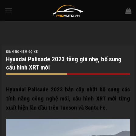
Skip
to
content
KINH NGHIỆM ĐỘ XE
Hyundai Palisade 2023 tăng giá nhẹ, bổ sung
cấu hình XRT mới
Hyundai Palisade 2023 bản cập nhật bổ sung các
tính năng công nghệ mới, cấu hình XRT mới từng
xuất hiện lần đầu trên Tucson và Santa Fe.