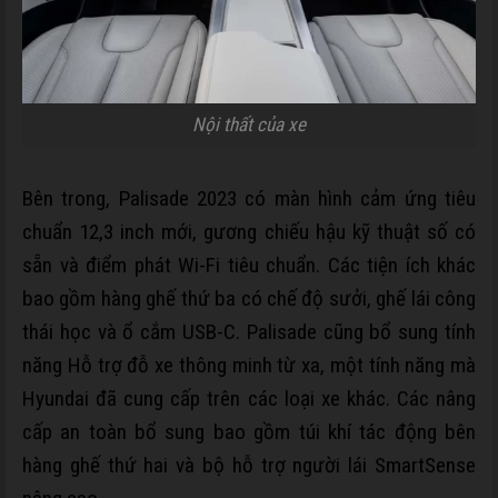
Nội thất của xe
Bên trong, Palisade 2023 có màn hình cảm ứng tiêu
chuẩn 12,3 inch mới, gương chiếu hậu kỹ thuật số có
sẵn và điểm phát Wi-Fi tiêu chuẩn. Các tiện ích khác
bao gồm hàng ghế thứ ba có chế độ sưởi, ghế lái công
thái học và ổ cắm USB-C. Palisade cũng bổ sung tính
năng Hỗ trợ đỗ xe thông minh từ xa, một tính năng mà
Hyundai đã cung cấp trên các loại xe khác. Các nâng
cấp an toàn bổ sung bao gồm túi khí tác động bên
hàng ghế thứ hai và bộ hỗ trợ người lái SmartSense