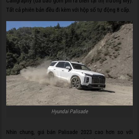
Calligraphy (đã bao gồm phí ra biển tại thị trường Mỹ).
Tất cả phiên bản đều đi kèm với hộp số tự động 8 cấp.
Hyundai Palisade
Nhìn chung, giá bán Palisade 2023 cao hơn so với