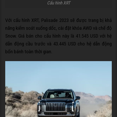
Cấu hình XRT
Với cấu hình XRT, Palisade 2023 sẽ được trang bị khả
năng kiểm soát xuống dốc, cài đặt khóa AWD và chế độ
Snow. Giá bán cho cấu hình này là
41.545 USD
với hệ
dẫn động cầu trước và
43.445 USD
cho hệ dẫn động
bốn bánh toàn thời gian.