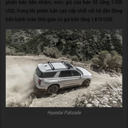
phiên bản tiền nhiệm, mức giá của bản SE tăng
1.350
USD
, trong khi phiên bản cao cấp nhất với hệ dẫn động
bốn bánh toàn thời gian có giá bán tăng
1.810 USD
.
Hyundai Palisade