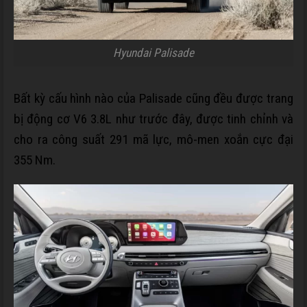
Hyundai Palisade
Bất kỳ cấu hình nào của Palisade cũng đều được trang
bị động cơ V6 3.8L như trước đây, được tinh chỉnh và
cho ra công suất 291 mã lực, mô-men xoắn cực đại
355 Nm.