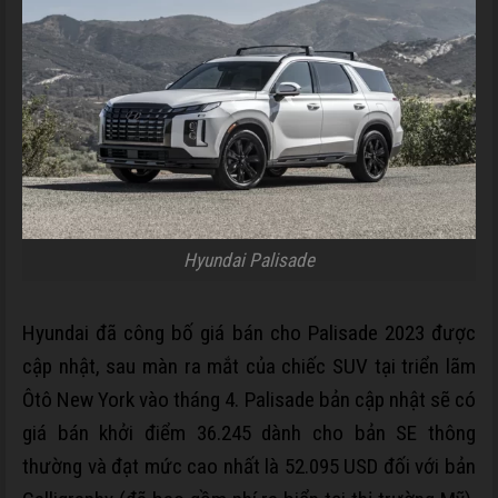
Hyundai Palisade
Hyundai đã công bố giá bán cho Palisade 2023 được
cập nhật, sau màn ra mắt của chiếc SUV tại triển lãm
Ôtô New York vào tháng 4. Palisade bản cập nhật sẽ có
giá bán khởi điểm 36.245 dành cho bản SE thông
thường và đạt mức cao nhất là
52.095 USD
đối với bản