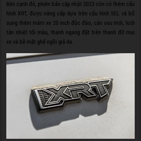
Bên cạnh đó, phiên bản cập nhật 2023 còn có thêm cấu
hình XRT, được nâng cấp dựa trên cấu hình SEL và bổ
sung thêm mâm xe 20 inch độc đáo, cản sau mới, lưới
tản nhiệt tối màu, thanh ngang đặt trên thanh đỡ mui
xe và bề mặt ghế ngồi giả da.