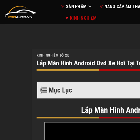
Skip
SẢN PHẨM
NÂNG CẤP ÂM TH
to
KINH NGHIỆM
content
KINH NGHIỆM ĐỘ XE
Lắp Màn Hình Android Dvd Xe Hơi Tại T
Mục Lục
Lắp Màn Hình Andr