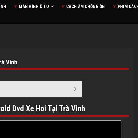
ANH
MÀN HÌNH Ô TÔ
CÁCH ÂM CHỐNG ỒN
PHIM CÁC
rà Vinh
oid Dvd Xe Hơi Tại Trà Vinh