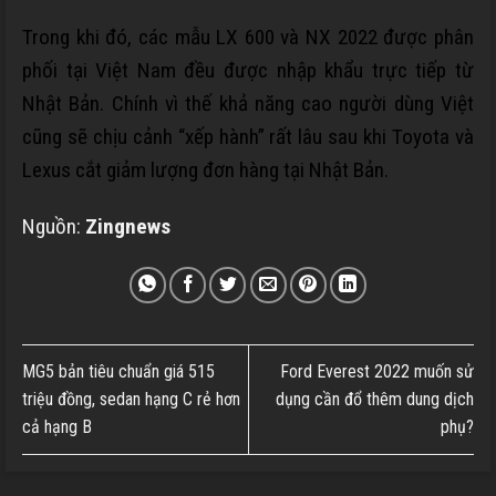
Trong khi đó, các mẫu LX 600 và NX 2022 được phân
phối tại Việt Nam đều được nhập khẩu trực tiếp từ
Nhật Bản. Chính vì thế khả năng cao người dùng Việt
cũng sẽ chịu cảnh “xếp hành” rất lâu sau khi Toyota và
Lexus cắt giảm lượng đơn hàng tại Nhật Bản.
Nguồn:
Zingnews
MG5 bản tiêu chuẩn giá 515
Ford Everest 2022 muốn sử
triệu đồng, sedan hạng C rẻ hơn
dụng cần đổ thêm dung dịch
cả hạng B
phụ?