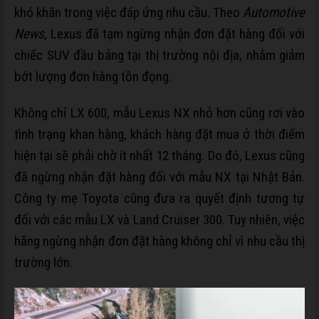
khó khăn trong việc đáp ứng nhu cầu. Theo
Automotive
News
, Lexus đã tạm ngừng nhận đơn đặt hàng đối với
chiếc SUV đầu bảng tại thị trường nội địa, nhằm giảm
bớt lượng đơn hàng tồn đọng.
Không chỉ LX 600, mẫu Lexus NX nhỏ hơn cũng rơi vào
tình trạng khan hàng, khách hàng đặt mua ở thời điểm
hiện tại sẽ phải chờ ít nhất 12 tháng. Do đó, Lexus cũng
đã ngừng nhận đặt hàng đối với mẫu NX tại Nhật Bản.
Công ty mẹ Toyota cũng đưa ra quyết định tương tự
đối với các mẫu LX và Land Cruiser 300. Tuy nhiên, việc
hãng ngừng nhận đơn đặt hàng không chỉ vì nhu cầu thị
trường lớn.