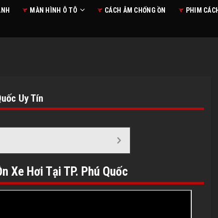
ANH
MÀN HÌNH Ô TÔ
CÁCH ÂM CHỐNG ỒN
PHIM CÁC
uốc Uy Tín
n Xe Hơi Tại TP. Phú Quốc