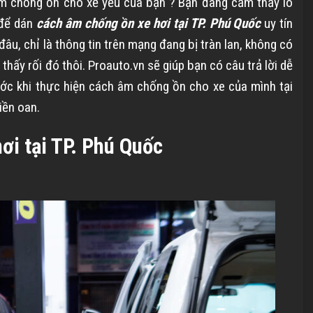
m chống ồn cho xế yếu của bạn ? Bạn đang cảm thấy lo
 để dán
cách âm chống ồn xe hơi tại TP. Phú Quốc
uy tín
âu, chỉ là thông tin trên mạng đang bị tràn lan, không có
 thấy rối đó thôi. Proauto.vn sẽ giúp bạn có câu trả lời dễ
ước khi thực hiện cách âm chống ồn cho xe của mình tại
iền oan.
ơi tại TP. Phú Quốc