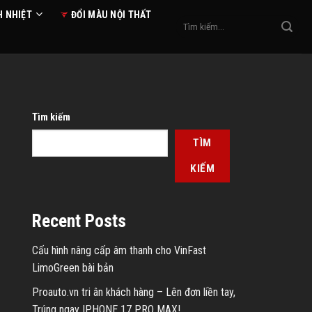
H NHIỆT
ĐỔI MÀU NỘI THẤT
Tìm
kiếm:
Tìm kiếm
TÌM
KIẾM
Recent Posts
Cấu hình nâng cấp âm thanh cho VinFast
LimoGreen bài bản
Proauto.vn tri ân khách hàng – Lên đơn liền tay,
Trúng ngay IPHONE 17 PRO MAX!