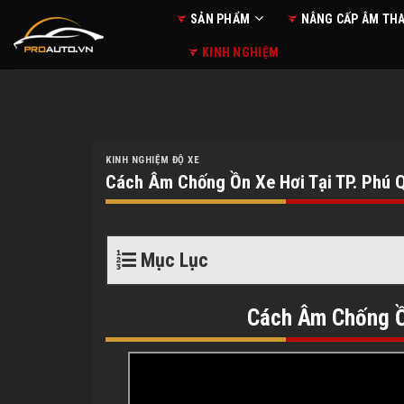
Skip
SẢN PHẨM
NÂNG CẤP ÂM TH
to
KINH NGHIỆM
content
KINH NGHIỆM ĐỘ XE
Cách Âm Chống Ồn Xe Hơi Tại TP. Phú Q
Mục Lục
Cách Âm Chống Ồ