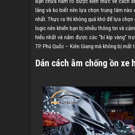
Bạn chưa nắm rõ được kiến thức về cách â
lắng và ko biết nên lựa chọn trung tâm nào
nhất. Thực ra thì không quá khó để lựa chọn đ
logic nên khiến bạn bị nhiễu thông tin và cảm
hiểu nhất và nắm được các “bí kíp vàng” tr
TP. Phú Quốc – Kiên Giang mà không bị mất t
Dán cách âm chống ồn xe h