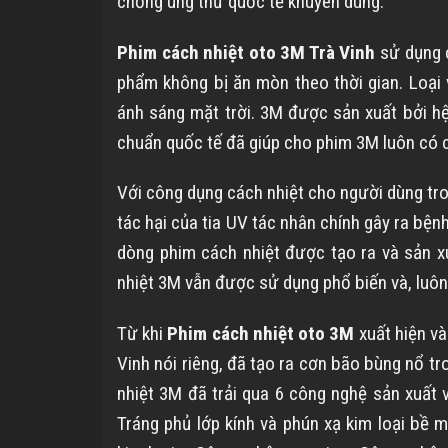
chống ung thư quốc tế khuyên dùng.
Phim cách nhiệt oto 3M
Trà Vinh
sử dụng 
phẩm không bị ăn mòn theo thời gian. Loại 
ánh sáng mặt trời. 3M được sản xuất bởi hệ 
chuẩn quốc tế đã giúp cho phim 3M luôn có c
Với công dụng cách nhiệt cho người dùng tr
tác hại của tia UV tác nhân chính gây ra bệ
dòng phim cách nhiệt được tạo ra và sản 
nhiệt 3M vẫn được sử dụng phổ biến và, luôn
Từ khi
Phim cách nhiệt oto 3M
xuất hiện v
Vinh
nói riêng, đã tạo ra cơn bão bùng nổ t
nhiệt 3M đã trải qua 6 công nghệ sản xuất 
Tráng phủ lớp kính và phún xạ kim loại bề