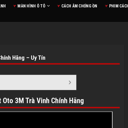
ANH
MÀN HÌNH Ô TÔ
CÁCH ÂM CHỐNG ỒN
PHIM CÁC
hính Hãng – Uy Tín
t Oto 3M
Trà Vinh
Chính Hãng