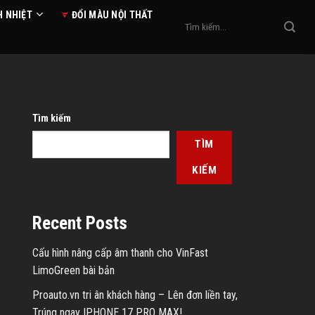
H NHIỆT
ĐỔI MÀU NỘI THẤT
Tìm
kiếm:
Tìm kiếm
TÌM
KIẾM
Recent Posts
Cấu hình nâng cấp âm thanh cho VinFast
LimoGreen bài bản
Proauto.vn tri ân khách hàng – Lên đơn liền tay,
Trúng ngay IPHONE 17 PRO MAX!