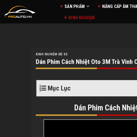
Skip
SẢN PHẨM
NÂNG CẤP ÂM TH
to
KINH NGHIỆM
content
KINH NGHIỆM ĐỘ XE
Dán Phim Cách Nhiệt Oto 3M Trà Vinh C
Mục Lục
Dán Phim Cách Nhiệ