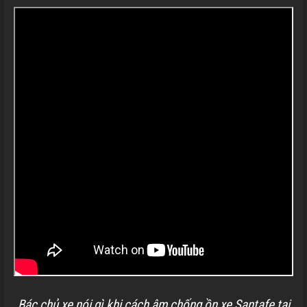
Bác chủ xe nói gì khi cách âm chống ồn xe Santafe tại