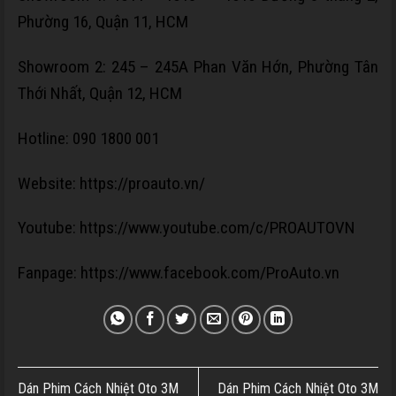
Phường 16, Quận 11, HCM
Showroom 2:
245 – 245A Phan Văn Hớn, Phường Tân
Thới Nhất, Quận 12, HCM
Hotline: 090 1800 001
Website:
https://proauto.vn/
Youtube:
https://www.youtube.com/c/PROAUTOVN
Fanpage:
https://www.facebook.com/ProAuto.vn
Dán Phim Cách Nhiệt Oto 3M
Dán Phim Cách Nhiệt Oto 3M