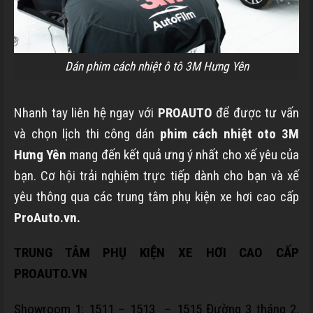
Dán phim cách nhiệt ô tô 3M Hưng Yên
Nhanh tay liên hệ ngay với
PROAUTO
để được tư vấn
và chọn lịch thi công dán
phim cách nhiệt oto 3M
Hưng Yên
mang đến kết quả ưng ý nhất cho xế yêu của
bạn. Cơ hội trải nghiệm trực tiếp dành cho bạn và xế
yêu thông qua các trung tâm phụ kiện xe hơi cao cấp
ProAuto.vn.
TRUNG TÂM PHỤ KIỆN XE HƠI CAO CẤP
PROAUTO.VN
Showroom 1:
1511 – 1513 – 1515 Đường 3 tháng 2,