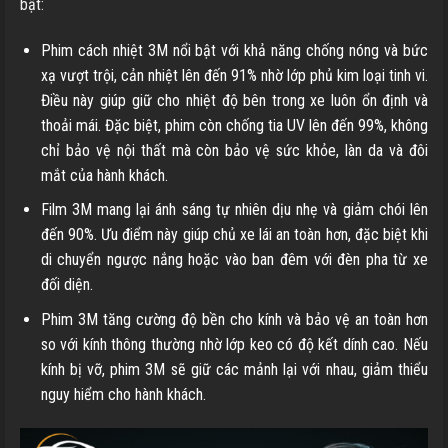
bật:
Phim cách nhiệt 3M nổi bật với khả năng chống nóng và bức
xạ vượt trội, cản nhiệt lên đến 91% nhờ lớp phủ kim loại tinh vi.
Điều này giúp giữ cho nhiệt độ bên trong xe luôn ổn định và
thoải mái. Đặc biệt, phim còn chống tia UV lên đến 99%, không
chỉ bảo vệ nội thất mà còn bảo vệ sức khỏe, làn da và đôi
mắt của hành khách.
Film 3M mang lại ánh sáng tự nhiên dịu nhẹ và giảm chói lên
đến 90%. Ưu điểm này giúp chủ xe lái an toàn hơn, đặc biệt khi
di chuyển ngược nắng hoặc vào ban đêm với đèn pha từ xe
đối diện.
Phim 3M tăng cường độ bền cho kính và bảo vệ an toàn hơn
so với kính thông thường nhờ lớp keo có độ kết dính cao. Nếu
kính bị vỡ, phim 3M sẽ giữ các mảnh lại với nhau, giảm thiểu
nguy hiểm cho hành khách.