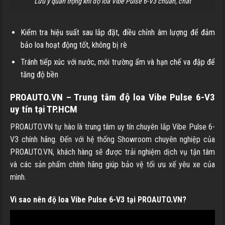
Lưu ý quan trọng khi độ loa Vibe Pulse 6-V3 chuẩn, chất
Kiểm tra hiệu suất sau lắp đặt, điều chỉnh âm lượng để đảm
bảo loa hoạt động tốt, không bị rè
Tránh tiếp xúc với nước, môi trường ẩm và hạn chế va đập để
tăng độ bền
PROAUTO.VN
– Trung tâm độ loa Vibe Pulse 6-V3
uy tín tại TP.HCM
PROAUTO.VN tự hào là trung tâm uy tín chuyên lắp Vibe Pulse 6-
V3 chính hãng. Đến với hệ thống Showroom chuyên nghiệp của
PROAUTO.VN, khách hàng sẽ được trải nghiệm dịch vụ tận tâm
và các sản phẩm chính hãng giúp bảo vệ tối ưu xế yêu xe của
mình.
Vì sao nên độ loa Vibe Pulse 6-V3 tại PROAUTO.VN?