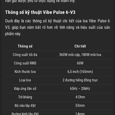
vẫn giữ được yếu tố thực dụng và thẩm mỹ.
Thông số kỹ thuật Vibe Pulse 6-V3
Dưới đây là các thông số kỹ thuật chi tiết của loa Vibe Pulse 6
V3, giúp bạn nắm bắt rõ hơn về tính năng và hiệu suất của sản
phẩm này.
Thông số
Chi tiết
Công suất tối đa
360W mỗi cặp, 180W mỗi loa
Công suất RMS
60W
Kích thước loa
6,5 inch (165mm)
Loại loa
2 đường tiếng đồng trục
Đáp ứng tần số
65Hz – 20kHz
Trở kháng
4 Ohm
Độ sâu lắp đặt
53mm
Đường kính lắp đặt
14mm