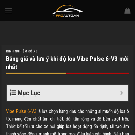
Skip
to
content
KINH NGHIỆM ĐỘ XE
Bảng giá và lưu ý khi độ loa Vibe Pulse 6-V3 mới
nhất
Mục Lục
Vibe Pulse 6-V3
là lựa chọn hàng đầu cho những ai muốn độ loa ô
tô, mang đến chất âm chi tiết, dải tần rộng và độ bền vượt trội.
Thiết kế tối ưu cho xe hơi giúp loa hoạt động ổn định, tái tạo âm
thanh sống động, mạnh mẽ trong mọi điều kiện vận hành. Nếu bạn