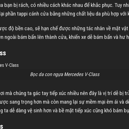
 bạn bị rách, có nhiều cách khác nhau để khắc phục. Tuy nhiê
c lại phần tappi cánh cửa bằng những chất liệu da phù hợp với 
c độ bền cao, sẽ hạn chế được những tác nhân về mặt vật l
n ngoài bám bẩn lên thành cửa, khiến xe dễ bám bẩn và hư 
ass
Bọc da con ngựa Mercedes V-Class
 mà chúng ta gác tay tiếp xúc nhiều nên đây là vị trí dễ bị 
ược sang trọng hơn mà còn mang lại sự mềm mại êm ái và dễ c
 ta dễ dàng vệ sinh hơn và bề mặt tiếp xúc cũng khó bám bụ
ss