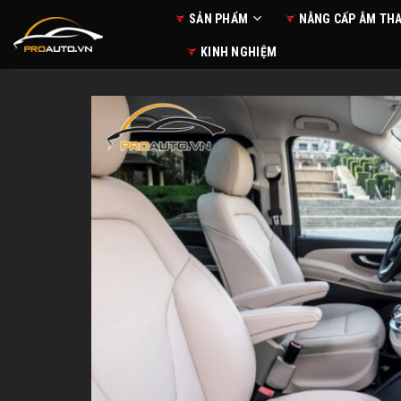
Skip
SẢN PHẨM
NÂNG CẤP ÂM TH
to
KINH NGHIỆM
content