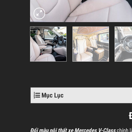
Mục Lục
Đổi màu nội thất xe Mercedes V-Class
chính l