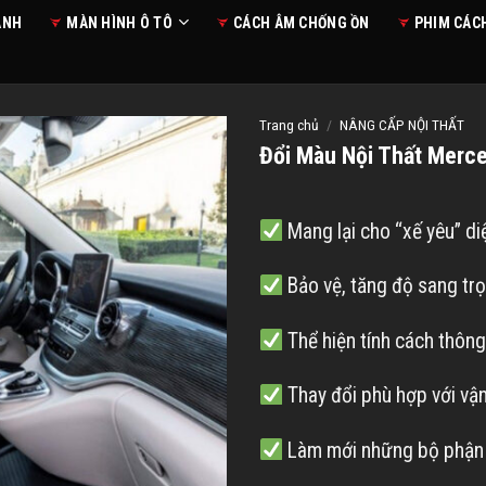
ANH
MÀN HÌNH Ô TÔ
CÁCH ÂM CHỐNG ỒN
PHIM CÁC
Trang chủ
/
NÂNG CẤP NỘI THẤT
Đổi Màu Nội Thất Merc
Mang lại cho “xế yêu” di
Bảo vệ, tăng độ sang trọ
Thể hiện tính cách thôn
Thay đổi phù hợp với vậ
Làm mới những bộ phận đ