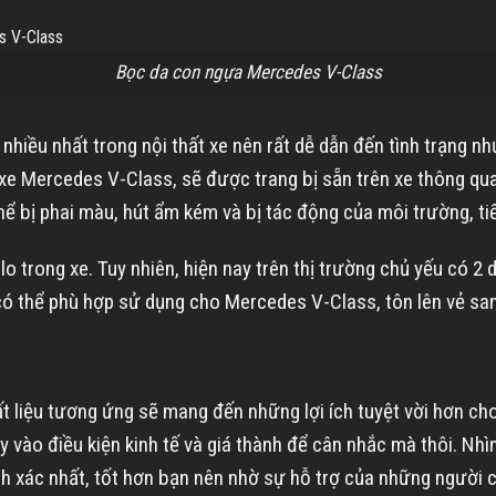
Bọc da con ngựa Mercedes V-Class
i nhiều nhất trong nội thất xe nên rất dễ dẫn đến tình trạng 
 xe Mercedes V-Class, sẽ được trang bị sẵn trên xe thông qu
hể bị phai màu, hút ẩm kém và bị tác động của môi trường, t
lo trong xe. Tuy nhiên, hiện nay trên thị trường chủ yếu có
này có thể phù hợp sử dụng cho Mercedes V-Class, tôn lên vẻ s
 liệu tương ứng sẽ mang đến những lợi ích tuyệt vời hơn ch
ùy vào điều kiện kinh tế và giá thành để cân nhắc mà thôi. N
 xác nhất, tốt hơn bạn nên nhờ sự hỗ trợ của những người c