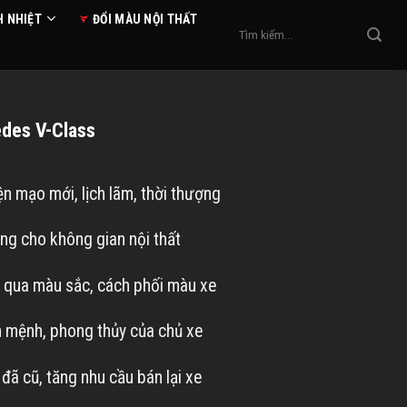
H NHIỆT
ĐỔI MÀU NỘI THẤT
Tìm
kiếm:
edes V-Class
ện mạo mới, lịch lãm, thời thượng
ng cho không gian nội thất
g qua màu sắc, cách phối màu xe
n mệnh, phong thủy của chủ xe
ã cũ, tăng nhu cầu bán lại xe