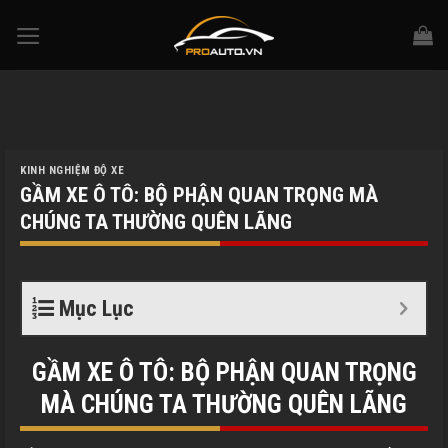
Skip
to
content
KINH NGHIỆM ĐỘ XE
GẦM XE Ô TÔ: BỘ PHẬN QUAN TRỌNG MÀ
CHÚNG TA THƯỜNG QUÊN LÃNG
Mục Lục
GẦM XE Ô TÔ: BỘ PHẬN QUAN TRỌNG
MÀ CHÚNG TA THƯỜNG QUÊN LÃNG