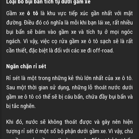
Loại bỏ bụi bẩn tích tụ dưới gầm xe
Gầm xe
ô tô
là khu vực tiếp xúc gần nhất với mặt
đường. Điều đó có nghĩa là mỗi khi bạn lái xe, rất nhiều
bụi bẩn sẽ bám vào gầm xe và tích tụ ở mọi ngóc
ngách. Vì vậy, việc cọ rửa gầm xe ô tô sạch sẽ là rất
cần thiết, đặc biệt là đối với các xe đi off-road.
Ngăn chặn rỉ sét
Rỉ sét là một trong những kẻ thù lớn nhất của xe ô tô.
Sau một thời gian sử dụng, những lỗ thoát nước dưới
gầm xe ô tô có thể sẽ bị cáu bẩn, chứa đầy bụi bẩn và
bị tắc nghẽn.
Khi đó, nước sẽ không thoát được và gây nên hiện
tượng rỉ sét ở một số bộ phận dưới gầm xe. Vì vậy, chủ