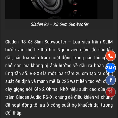
Gladen RS – X8 Slim SubWoofer
Gladen RS-X8 Slim Subwoofer – Loa siêu trầm SLIM
bước vào thế hệ thứ hai. Ngoài việc giảm độ sâu lắp
đặt, các loa siêu trầm hoạt động trong các thùng loa
nhỏ gọn mà không bị ảnh hưởng về đầu ra hoặc đáp
ứng tần số. RS-X8 là một loa trầm 20 cm tạo ra công
suất ổn định và mạnh mẽ là 225 watt liên tục với cuộn
dây giọng nói Kép 2 Ohms. Nhờ hiệu suất cao của loa
trầm Gladen Audio RS-X, chúng dễ điều khiển và chúng
đã hoạt động tối ưu ở công suất bộ khuếch đại tương
đối thấp.