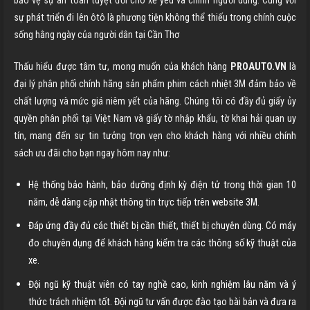
bảo vệ sự an toàn tuyệt đối cho xế yêu và chính người dùng. Cùng với
sự phát triển đi lên ôtô là phương tiện không thể thiếu trong chính cuộc
sống hằng ngày của người dân tại
Cần Thơ
Thấu hiểu được tâm tư, mong muốn của khách hàng
PROAUTO.VN
là
đại lý phân phối chính hãng sản phẩm phim cách nhiệt 3M đảm bảo về
chất lượng và mức giá niêm yết của hãng. Chúng tôi có đầy đủ giấy ủy
quyền phân phối tại Việt Nam và giấy tờ nhập khẩu, tờ khai hải quan uy
tín, mang đến sự tin tưởng trọn vẹn cho khách hàng với nhiều chính
sách ưu đãi cho bạn ngay hôm nay như:
Hệ thống bảo hành, bảo dưỡng định kỳ điện tử trong thời gian 10
năm, dễ dàng cập nhật thông tin trực tiếp trên website 3M.
Đáp ứng đầy đủ các thiết bị cần thiết, thiết bị chuyên dùng. Có máy
đo chuyên dụng để khách hàng kiểm tra các thông số kỹ thuật của
xe.
Đội ngũ kỹ thuật viên có tay nghề cao, kinh nghiệm lâu năm và ý
thức trách nhiệm tốt. Đội ngũ tư vấn được đào tạo bài bản và đưa ra