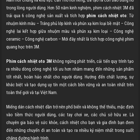
Nam nói chung và khu vực
Cần Thơ
nói riêng, đã tạo ra cơn bão bùng nổ
trong lòng người dùng. Hơn 50 năm kinh nghiệm, phim cách nhiệt 3M đã
trải qua 6 công nghệ sản xuất và tích hợp
phim cách nhiệt oto
: Từ
nhuộm kính màu – Tráng phủ lớp kính và phún xạ kim loại bề mặt – Công
nghệ lai kết hợp giữa nhuộm màu và phún xạ kim loại – Công nghệ
ceramic – Công nghệ carbon – Mới đây nhất là tích hợp công nghệ phim
quang học trên 3M.
Phim cách nhiệt oto 3M
không ngừng phát triển, cải tiến quy trình tạo
ra nhiều dòng công nghệ tối ưu hơn nhằm mang đến những sản phẩm
tốt nhất, hoàn hảo nhất cho người dùng. Hướng đến chất lượng, sự
khác biệt và tạo dựng uy tín một cách bền vững và an toàn nhất trên
toàn thế giới và tại Việt Nam.
Miếng dán cách nhiệt dần trở nên phổ biến và không thể thiếu, mặc định
vào tiềm thức người dùng, các tay chơi xe, các chủ sở hữu xe. Là
chuyên gia bảo vệ sức khỏe, cách nhiệt cho bạn và gia đình bạn đem
đến những chuyến đi an toàn và tạo ra nhiều kỷ niệm nhất trong suốt
chặng đường hành trình.