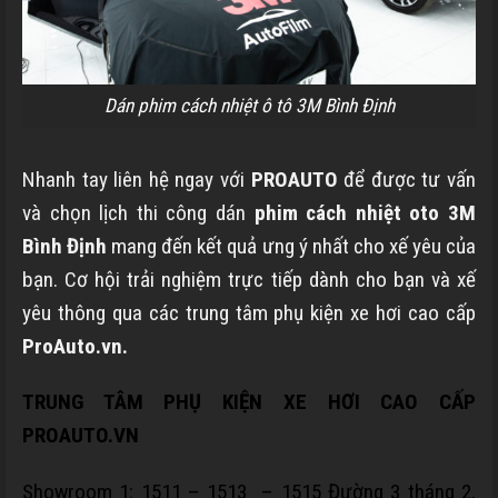
Dán phim cách nhiệt ô tô 3M Bình Định
Nhanh tay liên hệ ngay với
PROAUTO
để được tư vấn
và chọn lịch thi công dán
phim cách nhiệt oto 3M
Bình Định
mang đến kết quả ưng ý nhất cho xế yêu của
bạn. Cơ hội trải nghiệm trực tiếp dành cho bạn và xế
yêu thông qua các trung tâm phụ kiện xe hơi cao cấp
ProAuto.vn.
TRUNG TÂM PHỤ KIỆN XE HƠI CAO CẤP
PROAUTO.VN
Showroom 1:
1511 – 1513 – 1515 Đường 3 tháng 2,