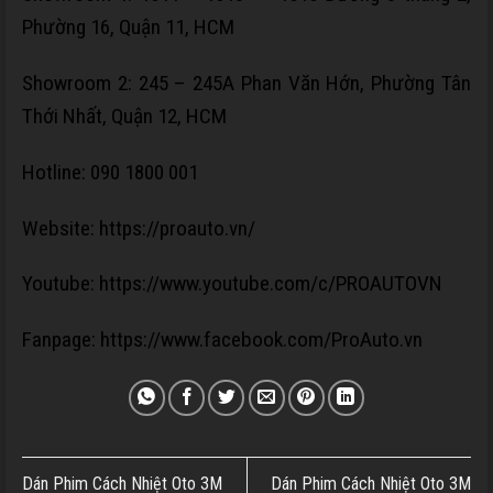
Phường 16, Quận 11, HCM
Showroom 2:
245 – 245A Phan Văn Hớn, Phường Tân
Thới Nhất, Quận 12, HCM
Hotline: 090 1800 001
Website:
https://proauto.vn/
Youtube:
https://www.youtube.com/c/PROAUTOVN
Fanpage:
https://www.facebook.com/ProAuto.vn
Dán Phim Cách Nhiệt Oto 3M
Dán Phim Cách Nhiệt Oto 3M