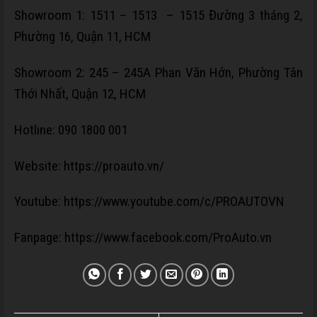
Showroom 1:
1511 – 1513 – 1515 Đường 3 tháng 2,
Phường 16, Quận 11, HCM
Showroom 2:
245 – 245A Phan Văn Hớn, Phường Tân
Thới Nhất, Quận 12, HCM
Hotline: 090 1800 001
Website:
https://proauto.vn/
Youtube:
https://www.youtube.com/c/PROAUTOVN
Fanpage:
https://www.facebook.com/ProAuto.vn