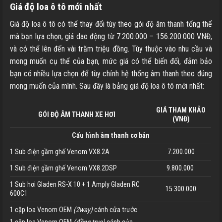
Giá độ loa ô tô mới nhất
Giá độ loa ô tô có thể thay đổi tùy theo gói độ âm thanh tổng thể
mà bạn lựa chọn, giá dao động từ 7.200.000 – 156.200.000 VNĐ,
và có thể lên đến vài trăm triệu đồng. Tùy thuộc vào nhu cầu và
mong muốn cụ thể của bạn, mức giá có thể biến đổi, đảm bảo
bạn có nhiều lựa chọn để tùy chỉnh hệ thống âm thanh theo đúng
mong muốn của mình. Sau đây là bảng giá độ loa ô tô mới nhất:
GIÁ THAM KHẢO
GÓI ĐỘ ÂM THANH XE HƠI
(VNĐ)
Cấu hình âm thanh cơ bản
1 Sub điện gầm ghế Venom VX8.2A
7.200.000
1 Sub điện gầm ghế Venom VX8.2DSP
9.800.000
1 Sub hơi Gladen RS-X 10 + 1 Amply Gladen RC
15.300.000
600C1
1 cặp loa Venom OEM
(2way)
cánh cửa trước