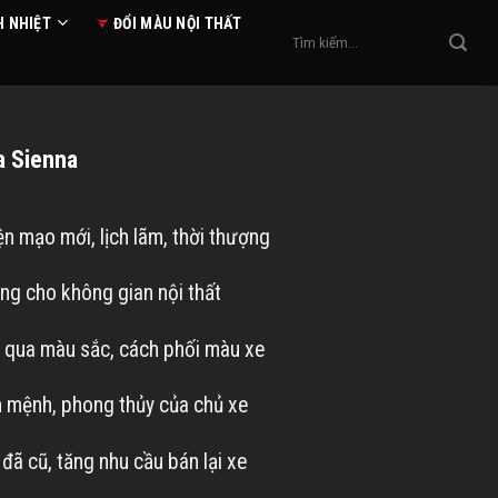
H NHIỆT
ĐỔI MÀU NỘI THẤT
Tìm
kiếm:
a Sienna
ện mạo mới, lịch lãm, thời thượng
ng cho không gian nội thất
g qua màu sắc, cách phối màu xe
n mệnh, phong thủy của chủ xe
ã cũ, tăng nhu cầu bán lại xe