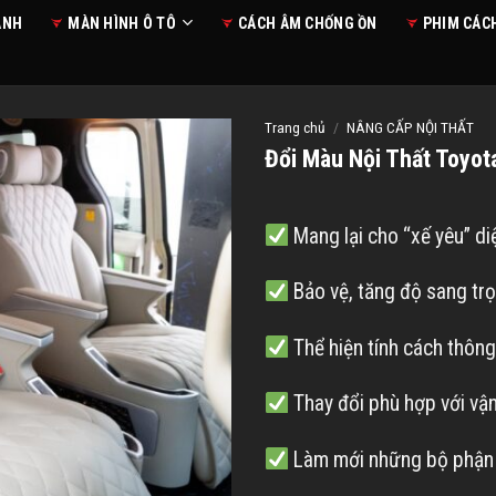
ANH
MÀN HÌNH Ô TÔ
CÁCH ÂM CHỐNG ỒN
PHIM CÁC
Trang chủ
/
NÂNG CẤP NỘI THẤT
Đổi Màu Nội Thất Toyot
Mang lại cho “xế yêu” di
Bảo vệ, tăng độ sang trọ
Thể hiện tính cách thôn
Thay đổi phù hợp với vậ
Làm mới những bộ phận đ