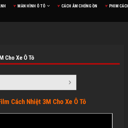
ANH
MÀN HÌNH Ô TÔ
CÁCH ÂM CHỐNG ỒN
PHIM CÁC
3M Cho Xe Ô Tô
Film Cách Nhiệt 3M Cho Xe Ô Tô