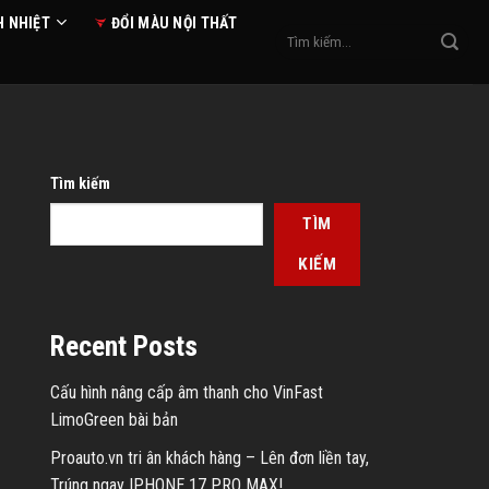
H NHIỆT
ĐỔI MÀU NỘI THẤT
Tìm
kiếm:
Tìm kiếm
TÌM
KIẾM
Recent Posts
Cấu hình nâng cấp âm thanh cho VinFast
LimoGreen bài bản
Proauto.vn tri ân khách hàng – Lên đơn liền tay,
Trúng ngay IPHONE 17 PRO MAX!