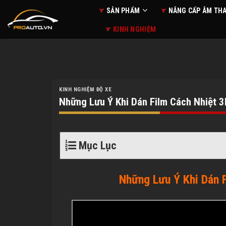
Skip
SẢN PHẨM
NÂNG CẤP ÂM TH
to
KINH NGHIỆM
content
KINH NGHIỆM ĐỘ XE
Những Lưu Ý Khi Dán Film Cách Nhiệt 
Mục Lục
Những Lưu Ý Khi Dán 