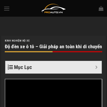
Skip
to
content
KINH NGHIỆM ĐỘ XE
Độ đèn xe ô tô – Giải pháp an toàn khi di chuyển
Mục Lục